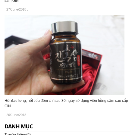
sâm GIN
27/June/2018
.
Hết đau lưng, hết tiểu đêm chỉ sau 30 ngày sử dụng viên hồng sâm cao cấp
GIN
26/June/2018
.
DANH MỤC
Truyền thông(9)