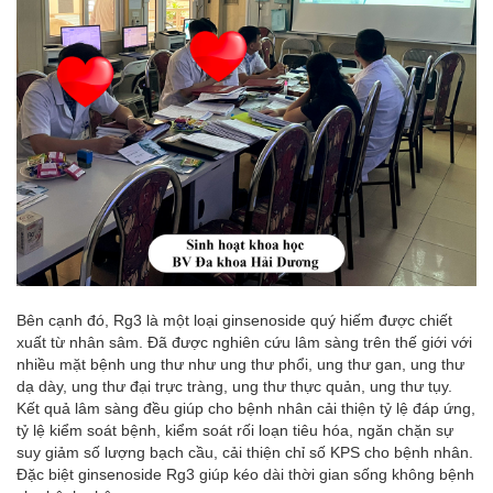
Bên cạnh đó, Rg3 là một loại ginsenoside quý hiếm được chiết
xuất từ nhân sâm. Đã được nghiên cứu lâm sàng trên thế giới với
nhiều mặt bệnh ung thư như ung thư phổi, ung thư gan, ung thư
dạ dày, ung thư đại trực tràng, ung thư thực quản, ung thư tụy.
Kết quả lâm sàng đều giúp cho bệnh nhân cải thiện tỷ lệ đáp ứng,
tỷ lệ kiểm soát bệnh, kiểm soát rối loạn tiêu hóa, ngăn chặn sự
suy giảm số lượng bạch cầu, cải thiện chỉ số KPS cho bệnh nhân.
Đặc biệt ginsenoside Rg3 giúp kéo dài thời gian sống không bệnh