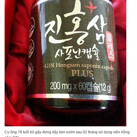
Cụ ông 78 tuổi bỏ gậy đứng dậy làm vườn sau 02 tháng sử dụng viên hồng