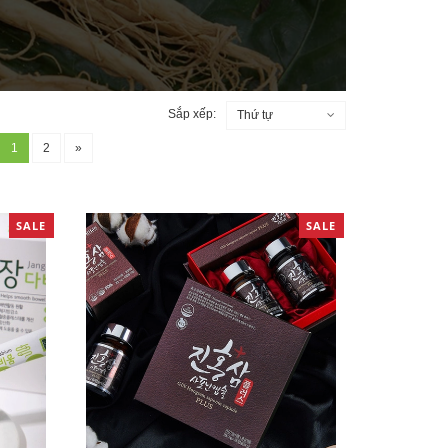
Sắp xếp:
Thứ tự
1
2
»
SALE
SALE