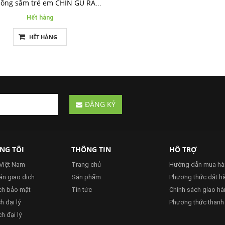
Thạch hồng sâm trẻ em CHIN GU RANG- XK Châu Âu
Hết hàng
HẾT HÀNG
ĐĂNG KÝ
NG TÔI
THÔNG TIN
HỖ TRỢ
 Việt Nam
Trang chủ
Hướng dẫn mua hà
̉n giao dịch
Sản phẩm
Phương thức đặt h
ch bảo mật
Tin tức
Chính sách giao h
 đại lý
Phương thức thanh
h đại lý