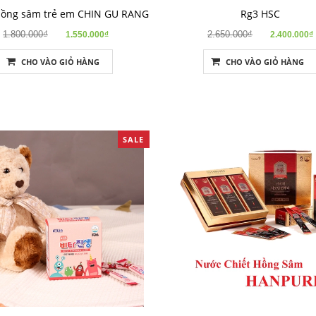
hồng sâm trẻ em CHIN GU RANG
Rg3 HSC
1.800.000₫
2.650.000₫
1.550.000₫
2.400.000₫
CHO VÀO GIỎ HÀNG
CHO VÀO GIỎ HÀNG
SALE