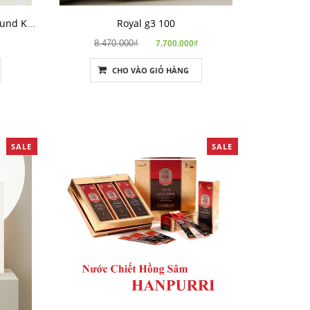
Royal g3 100
Nước cốt hồng sâm The Compound K 10
8.470.000₫
7.700.000₫
CHO VÀO GIỎ HÀNG
SALE
SALE