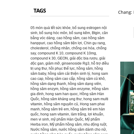
TAGS
05 món quà tết sức khỏe
,
bổ sung estrogen nội
sinh
,
bổ sung hóc môn
,
bổ sung kẽm
,
Btgin
,
cân
bằng vóc dáng
,
cao hồng sâm
,
cao hồng sâm
hanppuri
,
cao hồng sâm tiện lợi
,
Chin gu rang
,
cholesterol
,
chống nhăn
,
chống oxi hóa
,
chống
say
,
compound K 10
,
compound K 10mg
,
compound k 30
,
GEON
,
giải độc bia rượu
,
giải
độc gan
,
giảm mỡ
,
ginsenoside Rg3
,
hỗ trợ điều
trị ung thư
,
hồi phục thể lực
,
hồng sâm
,
hồng
sâm baby
,
hồng sâm cải thiện sinh lý
,
hong sam
cao cap
,
hồng sâm cao cấp
,
hồng sâm củ khô
,
hồng sâm dạng thanh
,
hồng sâm dạng viên
,
hồng sâm enzym
,
hồng sâm enzyme
,
Hồng sâm
gia đình
,
hong sam han quoc
,
Hồng sâm Hàn
Quốc
,
hồng sâm kháng ung thư
,
hong sam multi
vitamin
,
hồng sâm nguyên củ
,
Hong sam phai
manh
,
hồng sâm trẻ em
,
hồng sâm trẻ em hàn
quốc
,
hong sam vitamin
,
làm trắng
,
lợi khuẩn
,
men vi sinh
,
mỹ phẩm Hàn Quốc
,
Mỹ phẩm
Herba iron
,
Mỹ phẩm hồng sâm
,
nhu động ruột
,
Nước hồng sâm
,
nước hồng sâm dành cho nữ
,