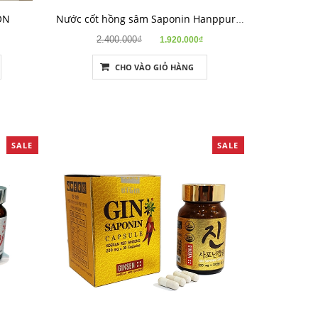
ON
Nước cốt hồng sâm Saponin Hanppuri - Date 6/6/2024
2.400.000₫
1.920.000₫
CHO VÀO GIỎ HÀNG
SALE
SALE