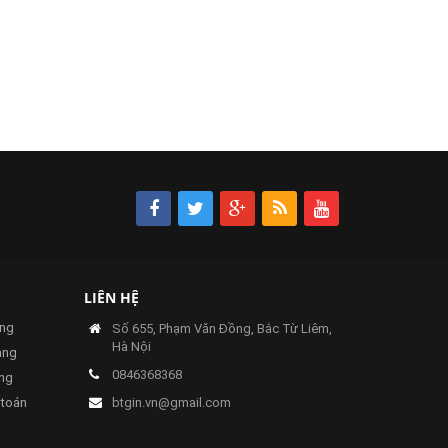
LIÊN HỆ
ng
Số 655, Phạm Văn Đồng, Bắc Từ Liêm,
Hà Nội
àng
0846368368
àng
 toán
btgin.vn@gmail.com