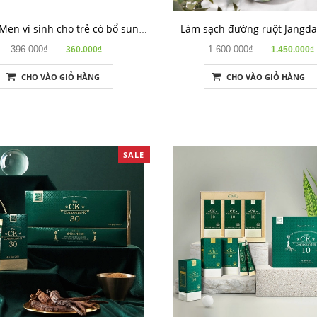
Làm sạch đường ruột Jangd
Chang: Men vi sinh cho trẻ có bổ sung kẽm
396.000₫
1.600.000₫
360.000₫
1.450.000₫
CHO VÀO GIỎ HÀNG
CHO VÀO GIỎ HÀNG
SALE