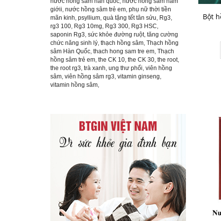
nước hồng sâm hàn quốc
,
nước hồng sâm nam
giớii
,
nước hồng sâm trẻ em
,
phụ nữ thời tiền
Bột 
mãn kinh
,
psyllium
,
quà tặng tết tân sửu
,
Rg3
,
rg3 100
,
Rg3 10mg
,
Rg3 300
,
Rg3 HSC
,
saponin Rg3
,
sức khỏe đường ruột
,
tăng cường
chức năng sinh lý
,
thạch hồng sâm
,
Thạch hồng
sâm Hàn Quốc
,
thach hong sam tre em
,
Thạch
hồng sâm trẻ em
,
the CK 10
,
the CK 30
,
the root
,
the root rg3
,
trà xanh
,
ung thư phổi
,
viên hồng
sâm
,
viên hồng sâm rg3
,
vitamin ginseng
,
vitamin hồng sâm
,