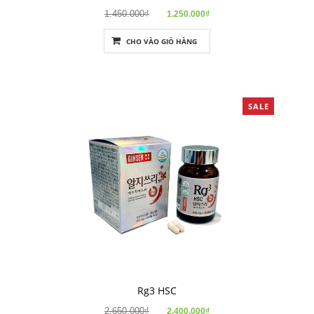
1.450.000₫
1.250.000₫
CHO VÀO GIỎ HÀNG
SALE
Rg3 HSC
2.650.000₫
2.400.000₫