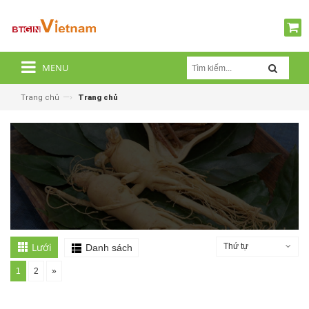
MENU
—›
Trang chủ
Trang chủ
Lưới
Thứ tự
Danh sách
1
2
»