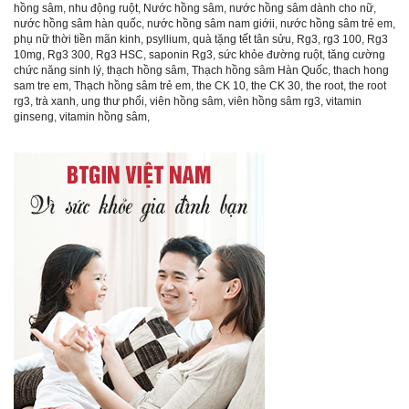
hồng sâm
,
nhu động ruột
,
Nước hồng sâm
,
nước hồng sâm dành cho nữ
,
nước hồng sâm hàn quốc
,
nước hồng sâm nam giớii
,
nước hồng sâm trẻ em
,
phụ nữ thời tiền mãn kinh
,
psyllium
,
quà tặng tết tân sửu
,
Rg3
,
rg3 100
,
Rg3
10mg
,
Rg3 300
,
Rg3 HSC
,
saponin Rg3
,
sức khỏe đường ruột
,
tăng cường
chức năng sinh lý
,
thạch hồng sâm
,
Thạch hồng sâm Hàn Quốc
,
thach hong
sam tre em
,
Thạch hồng sâm trẻ em
,
the CK 10
,
the CK 30
,
the root
,
the root
rg3
,
trà xanh
,
ung thư phổi
,
viên hồng sâm
,
viên hồng sâm rg3
,
vitamin
ginseng
,
vitamin hồng sâm
,