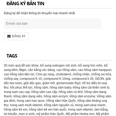
ĐĂNG KÝ BẢN TIN
Đăng ký để nhận thông tin khuyến mại nhanh nhất
ĐĂNG KÝ
TAGS
05 món quà tết sức khỏe
,
bổ sung estrogen nội sinh
,
bổ sung hóc môn
,
bổ
sung kẽm
,
Btgin
,
cân bằng vóc dáng
,
cao hồng sâm
,
cao hồng sâm hanppuri
,
cao hồng sâm tiện lợi
,
Chin gu rang
,
cholesterol
,
chống nhăn
,
chống oxi hóa
,
chống say
,
compound K 10
,
compound K 10mg
,
compound k 30
,
GEON
,
giải
độc bia rượu
,
giải độc gan
,
giảm mỡ
,
ginsenoside Rg3
,
hỗ trợ điều trị ung
thư
,
hồi phục thể lực
,
hồng sâm
,
hồng sâm baby
,
hồng sâm cải thiện sinh lý
,
hong sam cao cap
,
hồng sâm cao cấp
,
hồng sâm củ khô
,
hồng sâm dạng
thanh
,
hồng sâm dạng viên
,
hồng sâm enzym
,
hồng sâm enzyme
,
Hồng sâm
gia đình
,
hong sam han quoc
,
Hồng sâm Hàn Quốc
,
hồng sâm kháng ung
thư
,
hong sam multi vitamin
,
hồng sâm nguyên củ
,
Hong sam phai manh
,
hồng sâm trẻ em
,
hồng sâm trẻ em hàn quốc
,
hong sam vitamin
,
làm trắng
,
lợi khuẩn
,
men vi sinh
,
mỹ phẩm Hàn Quốc
,
Mỹ phẩm Herba iron
,
Mỹ phẩm