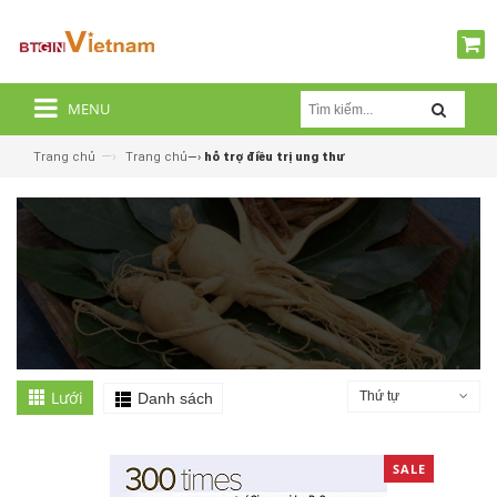
MENU
—›
Trang chủ
Trang chủ
—›
hỗ trợ điều trị ung thư
Lưới
Thứ tự
Danh sách
SALE