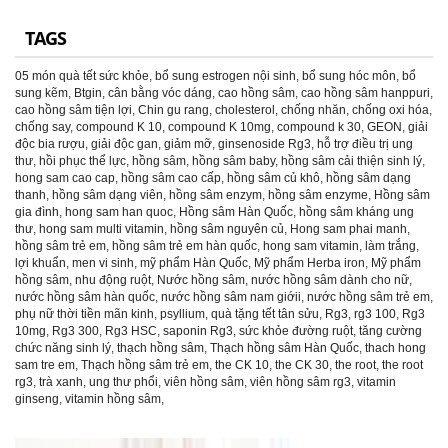
TAGS
05 món quà tết sức khỏe
,
bổ sung estrogen nội sinh
,
bổ sung hóc môn
,
bổ
sung kẽm
,
Btgin
,
cân bằng vóc dáng
,
cao hồng sâm
,
cao hồng sâm hanppuri
,
cao hồng sâm tiện lợi
,
Chin gu rang
,
cholesterol
,
chống nhăn
,
chống oxi hóa
,
chống say
,
compound K 10
,
compound K 10mg
,
compound k 30
,
GEON
,
giải
độc bia rượu
,
giải độc gan
,
giảm mỡ
,
ginsenoside Rg3
,
hỗ trợ điều trị ung
thư
,
hồi phục thể lực
,
hồng sâm
,
hồng sâm baby
,
hồng sâm cải thiện sinh lý
,
hong sam cao cap
,
hồng sâm cao cấp
,
hồng sâm củ khô
,
hồng sâm dạng
thanh
,
hồng sâm dạng viên
,
hồng sâm enzym
,
hồng sâm enzyme
,
Hồng sâm
gia đình
,
hong sam han quoc
,
Hồng sâm Hàn Quốc
,
hồng sâm kháng ung
thư
,
hong sam multi vitamin
,
hồng sâm nguyên củ
,
Hong sam phai manh
,
hồng sâm trẻ em
,
hồng sâm trẻ em hàn quốc
,
hong sam vitamin
,
làm trắng
,
lợi khuẩn
,
men vi sinh
,
mỹ phẩm Hàn Quốc
,
Mỹ phẩm Herba iron
,
Mỹ phẩm
hồng sâm
,
nhu động ruột
,
Nước hồng sâm
,
nước hồng sâm dành cho nữ
,
nước hồng sâm hàn quốc
,
nước hồng sâm nam giớii
,
nước hồng sâm trẻ em
,
phụ nữ thời tiền mãn kinh
,
psyllium
,
quà tặng tết tân sửu
,
Rg3
,
rg3 100
,
Rg3
10mg
,
Rg3 300
,
Rg3 HSC
,
saponin Rg3
,
sức khỏe đường ruột
,
tăng cường
chức năng sinh lý
,
thạch hồng sâm
,
Thạch hồng sâm Hàn Quốc
,
thach hong
sam tre em
,
Thạch hồng sâm trẻ em
,
the CK 10
,
the CK 30
,
the root
,
the root
rg3
,
trà xanh
,
ung thư phổi
,
viên hồng sâm
,
viên hồng sâm rg3
,
vitamin
ginseng
,
vitamin hồng sâm
,