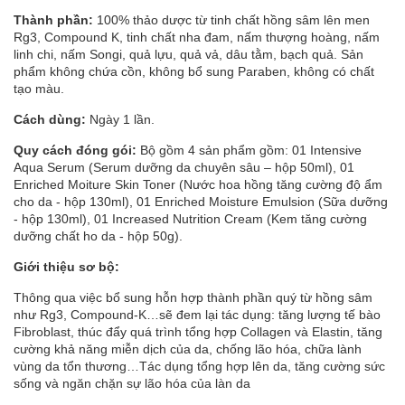
Thành phần:
100% thảo dược từ tinh chất hồng sâm lên men
Rg3, Compound K, tinh chất nha đam, nấm thượng hoàng, nấm
linh chi, nấm Songi, quả lựu, quả vả, dâu tằm, bạch quả. Sản
phẩm không chứa cồn, không bổ sung Paraben, không có chất
tạo màu.
Cách dùng:
Ngày 1 lần.
Quy cách đóng gói:
Bộ gồm 4 sản phẩm gồm: 01 Intensive
Aqua Serum (Serum dưỡng da chuyên sâu – hộp 50ml), 01
Enriched Moiture Skin Toner (Nước hoa hồng tăng cường độ ẩm
cho da - hộp 130ml), 01 Enriched Moisture Emulsion (Sữa dưỡng
- hộp 130ml), 01 Increased Nutrition Cream (Kem tăng cường
dưỡng chất ho da - hộp 50g).
Giới thiệu sơ bộ:
Thông qua việc bổ sung hỗn hợp thành phần quý từ hồng sâm
như Rg3, Compound-K…sẽ đem lại tác dụng: tăng lượng tế bào
Fibroblast, thúc đẩy quá trình tổng hợp Collagen và Elastin, tăng
cường khả năng miễn dịch của da, chống lão hóa, chữa lành
vùng da tổn thương…Tác dụng tổng hợp lên da, tăng cường sức
sống và ngăn chặn sự lão hóa của làn da