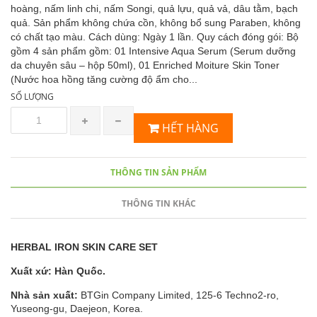
hoàng, nấm linh chi, nấm Songi, quả lựu, quả vả, dâu tằm, bạch
quả. Sản phẩm không chứa cồn, không bổ sung Paraben, không
có chất tạo màu. Cách dùng: Ngày 1 lần. Quy cách đóng gói: Bộ
gồm 4 sản phẩm gồm: 01 Intensive Aqua Serum (Serum dưỡng
da chuyên sâu – hộp 50ml), 01 Enriched Moiture Skin Toner
(Nước hoa hồng tăng cường độ ẩm cho...
SỐ LƯỢNG
HẾT HÀNG
THÔNG TIN SẢN PHẨM
THÔNG TIN KHÁC
HERBAL IRON SKIN CARE SET
Xuất xứ: Hàn Quốc.
Nhà sản xuất:
BTGin Company Limited, 125-6 Techno2-ro,
Yuseong-gu, Daejeon, Korea.