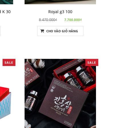
 K 30
Royal g3 100
8.470.000₫
7.700.000₫
CHO VÀO GIỎ HÀNG
SALE
SALE