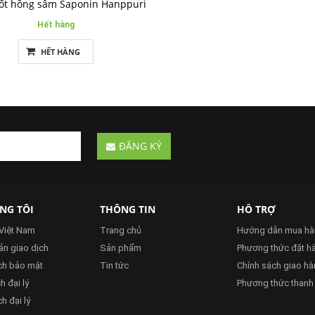
ốt hồng sâm Saponin Hanppuri
Hết hàng
HẾT HÀNG
ĐĂNG KÝ
NG TÔI
THÔNG TIN
HỖ TRỢ
 Việt Nam
Trang chủ
Hướng dẫn mua hà
̉n giao dịch
Sản phẩm
Phương thức đặt h
ch bảo mật
Tin tức
Chính sách giao h
 đại lý
Phương thức thanh
h đại lý