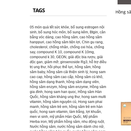
TAGS
Hồng sâ
05 món quà tết sức khỏe
,
bổ sung estrogen nội
sinh
,
bổ sung hóc môn
,
bổ sung kẽm
,
Btgin
,
cân
bằng vóc dáng
,
cao hồng sâm
,
cao hồng sâm
hanppuri
,
cao hồng sâm tiện lợi
,
Chin gu rang
,
cholesterol
,
chống nhăn
,
chống oxi hóa
,
chống
say
,
compound K 10
,
compound K 10mg
,
compound k 30
,
GEON
,
giải độc bia rượu
,
giải
độc gan
,
giảm mỡ
,
ginsenoside Rg3
,
hỗ trợ điều
trị ung thư
,
hồi phục thể lực
,
hồng sâm
,
hồng
sâm baby
,
hồng sâm cải thiện sinh lý
,
hong sam
cao cap
,
hồng sâm cao cấp
,
hồng sâm củ khô
,
hồng sâm dạng thanh
,
hồng sâm dạng viên
,
hồng sâm enzym
,
hồng sâm enzyme
,
Hồng sâm
gia đình
,
hong sam han quoc
,
Hồng sâm Hàn
Quốc
,
hồng sâm kháng ung thư
,
hong sam multi
vitamin
,
hồng sâm nguyên củ
,
Hong sam phai
manh
,
hồng sâm trẻ em
,
hồng sâm trẻ em hàn
quốc
,
hong sam vitamin
,
làm trắng
,
lợi khuẩn
,
men vi sinh
,
mỹ phẩm Hàn Quốc
,
Mỹ phẩm
Herba iron
,
Mỹ phẩm hồng sâm
,
nhu động ruột
,
Nước hồng sâm
,
nước hồng sâm dành cho nữ
,