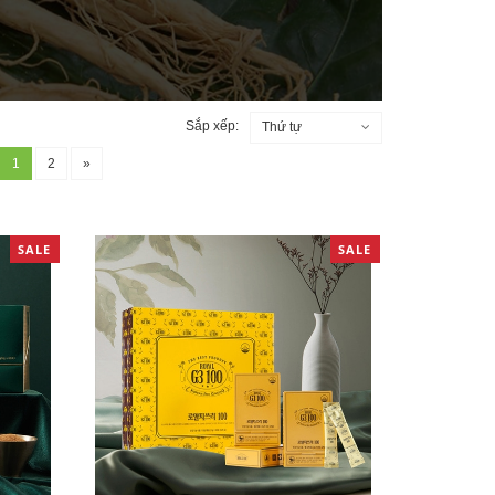
Sắp xếp:
Thứ tự
1
2
»
SALE
SALE