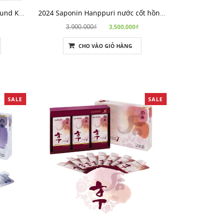
Nước cốt hồng sâm The Compound K 10
2024 Saponin Hanppuri nước cốt hồng sâm
3.900.000₫
3.500.000₫
CHO VÀO GIỎ HÀNG
SALE
SALE