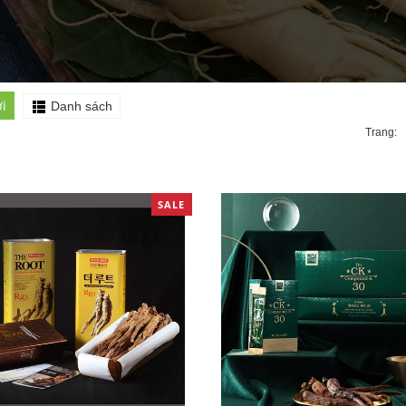
i
Danh sách
Trang:
SALE