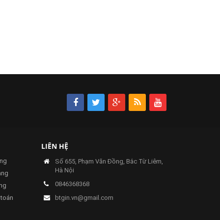
LIÊN HỆ
ng
Số 655, Phạm Văn Đồng, Bắc Từ Liêm,
Hà Nội
àng
0846368368
àng
 toán
btgin.vn@gmail.com