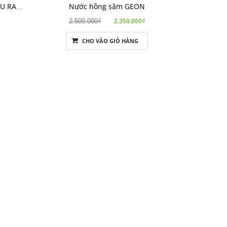
Nước hồng sâm GEON
Thạch hồng sâm trẻ em CHIN GU RANG- XK Châu Âu
2.500.000₫
2.350.000₫
CHO VÀO GIỎ HÀNG