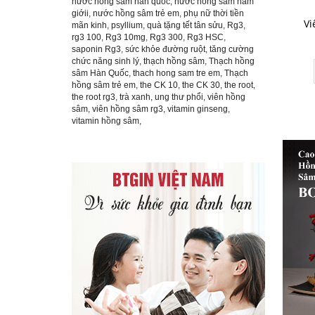
nước hồng sâm hàn quốc
,
nước hồng sâm nam
giớii
,
nước hồng sâm trẻ em
,
phụ nữ thời tiền
Vi
mãn kinh
,
psyllium
,
quà tặng tết tân sửu
,
Rg3
,
rg3 100
,
Rg3 10mg
,
Rg3 300
,
Rg3 HSC
,
saponin Rg3
,
sức khỏe đường ruột
,
tăng cường
chức năng sinh lý
,
thạch hồng sâm
,
Thạch hồng
sâm Hàn Quốc
,
thach hong sam tre em
,
Thạch
hồng sâm trẻ em
,
the CK 10
,
the CK 30
,
the root
,
the root rg3
,
trà xanh
,
ung thư phổi
,
viên hồng
sâm
,
viên hồng sâm rg3
,
vitamin ginseng
,
vitamin hồng sâm
,